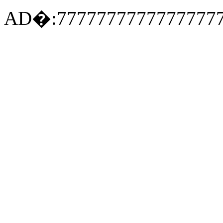
AD�:77777777777777777